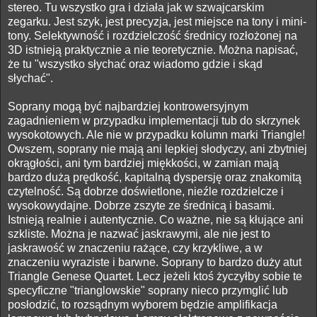
stereo. Tu wszystko gra i działa jak w szwajcarskim
zegarku. Jest szyk, jest precyzja, jest miejsce na tony i mini-
tony. Selektywność i rozdzielczość średnicy rozłożonej na
3D istnieją praktycznie a nie teoretycznie. Można napisać,
że tu "wszystko słychać oraz wiadomo gdzie i skąd
słychać".
Soprany mogą być najbardziej kontrowersyjnym
zagadnieniem w przypadku implementacji tub do skrzynek
wysokotowych. Ale nie w przypadku kolumn marki Triangle!
Owszem, soprany nie mają ani lepkiej słodyczy, ani zbytniej
okrągłości, ani tym bardziej miękkości, w zamian mają
bardzo dużą prędkość, kapitalną dyspersję oraz znakomitą
czytelność. Są dobrze doświetlone, nieźle rozdzielcze i
wysokowydajne. Dobrze zszyte ze średnicą i basami.
Istnieją realnie i autentycznie. Co ważne, nie są kłujące ani
szkliste. Można je nazwać jaskrawymi, ale nie jest to
jaskrawość w znaczeniu rażące, czy krzykliwe, a w
znaczeniu wyraziste i barwne. Soprany to bardzo duży atut
Triangle Genese Quartet. Lecz jeżeli ktoś życzyłby sobie te
specyficzne "trianglowskie" soprany nieco przymglić lub
posłodzić, to rozsądnym wyborem będzie amplifikacja