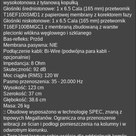
wysokotonowa z tytanową kopułką
Głośniki średniotonowe: 1 x 6.5 Cala (165 mm) przetwornik
T16EF100SMD1 z papierowej membrany z korektorem fazy
Głośniki niskotonowe: 1 x 6.5 Cala (165 mm) przetwornik
T16EF100BMGC1 z membraną zbudowaną z warstw
plecionki włókna węglowego i szklanego
Bas-refleks: Przód
Membrana pasywna: NIE
Podłączenie kabli: Bi-Wire (podwójna para kabli -
opcjonalnie)
Impedancja: 8 Ohm
Skuteczność: 92 dB
Moc ciągła (RMS): 120 W
Pasmo przenoszenia: 35 - 20.000 Hz
Wysokość: 123 cm
Szerokość: 37 cm
Głębokość: 38.6 cm
Masa: 26 kg
:: Obudowę wyposażono w technologię SPEC, znaną z
topowych Megallanów. Ogranicza ona przenoszenie
wibracji ze ścian i podłogi pomieszczenia na kolumny i w
odwrotnym kierunku.