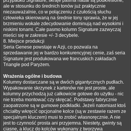
przypadku Signature, skraje pasma nadal są podkreślone,
ale w stosunku do średnich tonów już praktycznie
niezauważalnie, co w połączeniu z czułością słuchu
człowieka skierowaną na średnie tony sprawia, że w jej
brzmieniu wokale zdecydowanie dominują nad wysokimi i
niskimi tonami. Całe pasmo kolumn Signature zazwyczaj
mieści się w zakresie +/- 3 decybele.
8. Miejsce produkcji
Seria Genese powstaje w Azji, co pozwala na
sprzedawanie jej w bardzo konkurencyjnej cenie, zaś seria
Signature jest produkowana we francuskich zakładach
Triangle pod Paryżem.
Wrażenia ogólne i budowa
Kolumny dostarczane są w dwóch gigantycznych pudłach.
Wypakowanie skrzynek z kartonów nie jest proste, ale
kolumny przychodzą już całkowicie gotowe do użytku - nic
nie trzeba montować czy skręcać. Podstawy fabrycznie
zaopatrzone są w gumowe podkładki. Jeżeli natomiast ktoś
chciałby wkręcić opcjonalne kolce (są w zestawie razem ze
specjalnym kluczem) musi to zrobić własnoręcznie. A nie
jest to czynność prosta ani przyjemna. Niestety, gwinty są
ciasne, a klucz do kolców wykonany z tworzywa