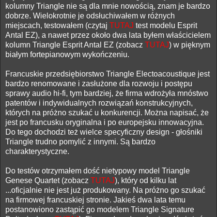
kolumny Triangle nie są dla mnie nowością, znam je bardzo
dobrze. Wielokrotnie je odsłuchiwałem w różnych
miejscach, testowałem (czytaj
TUTAJ
test modelu Esprit
Antal EZ), a nawet przez około dwa lata byłem właścicielem
kolumn Triangle Esprit Antal EZ (zobacz
TUTAJ
) w pięknym
białym fortepianowym wykończeniu.
Francuskie przedsiębiorstwo Triangle Electoacoustique jest
bardzo renomowane i zasłużone dla rozwoju i postępu
sprawy audio hi-fi, tym bardziej, że firma wdrożyła mnóstwo
patentów i indywidualnych rozwiązań konstrukcyjnych,
których na próżno szukać u konkurencji. Można napisać, że
jest po francusku oryginalna i po europejsku innowacyjna.
Do tego dochodzi też wielce specyficzny design - głośniki
Triangle trudno pomylić z innymi. Są bardzo
charakterystyczne.
Do testów otrzymałem dość nietypowy model Triangle
Genese Quartet (zobacz
TUTAJ
), który od kilku lat
...oficjalnie nie jest już produkowany. Na próżno go szukać
na firmowej francuskiej stronie. Jakieś dwa lata temu
postanowiono zastąpić go modelem Triangle Signature