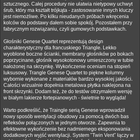
sztucznego. Całej procedury nie ułatwia nietypowy uchwyt
śrub, który ma kształt trójkąta - zastosowanie innych kluczy
jest niemożliwe. Po kilku nieudanych próbach wkręcenia
kolców do podstawy dałem sobie spokój. Pozostałem przy
fabrycznym rozwiązaniu, czyli gumowych podstawkach.
Głośniki Genese Quartet reprezentują design
charakterystyczny dla francuskiego Triangle. Lekko
wyoblone boczne ścianki, membrany głośników po bokach
poprzycinane, głośnik wysokotonowy umieszczony w tubie
nałożonej na skrzynkę. Wykończenie oceniam na stopień
luksusowy. Trangle Genese Quartet to piękne kolumny
wybornie wykonane z materiałów bardzo wysokiej jakości.
Całości wizualnie dopełnia metalowa płytka naklejona na
front skrzynki. Dodam też, że do testów otrzymałem wersję
w białym lakierze fortepianowych - świetnie to wygląda!
Warto podkreślić, że Traingle serią Genese wprowadził
nowy sposób wentylacji obudowy za pomocą dwóch bas
refleksów połączonych w jednym otworze. Zapewnia to
efektowne wykończenie bez nadmiernego eksponowania
dodatkowych wyjść wentylacji. System "Twin Vent" łączy w