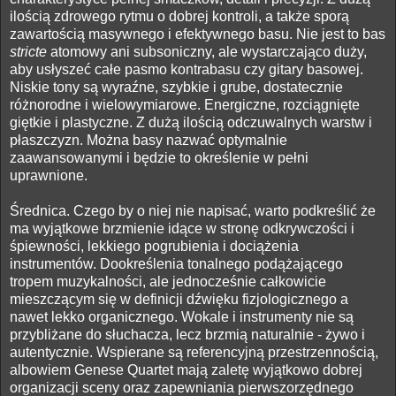
ilością zdrowego rytmu o dobrej kontroli, a także sporą
zawartością masywnego i efektywnego basu. Nie jest to bas
stricte
atomowy ani subsoniczny, ale wystarczająco duży,
aby usłyszeć całe pasmo kontrabasu czy gitary basowej.
Niskie tony są wyraźne, szybkie i grube, dostatecznie
różnorodne i wielowymiarowe. Energiczne, rozciągnięte
giętkie i plastyczne. Z dużą ilością odczuwalnych warstw i
płaszczyzn. Można basy nazwać optymalnie
zaawansowanymi i będzie to określenie w pełni
uprawnione.
Średnica. Czego by o niej nie napisać, warto podkreślić że
ma wyjątkowe brzmienie idące w stronę odkrywczości i
śpiewności, lekkiego pogrubienia i dociążenia
instrumentów. Dookreślenia tonalnego podążającego
tropem muzykalności, ale jednocześnie całkowicie
mieszczącym się w definicji dźwięku fizjologicznego a
nawet lekko organicznego. Wokale i instrumenty nie są
przybliżane do słuchacza, lecz brzmią naturalnie - żywo i
autentycznie. Wspierane są referencyjną przestrzennością,
albowiem Genese Quartet mają zaletę wyjątkowo dobrej
organizacji sceny oraz zapewniania pierwszorzędnego