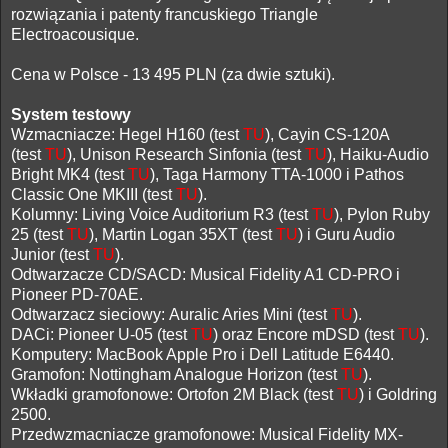
rozwiązania i patenty francuskiego
Triangle
Electroacousique.
Cena w Polsce - 13 495 PLN (za dwie sztuki).
System testowy
Wzmacniacze: Hegel H160 (test
TU
), Cayin CS-120A
(test
TU
), Unison Research Sinfonia (test
TU
), Haiku-Audio
Bright MK4 (test
TU
), Taga Harmony TTA-1000
i Pathos
Classic One MKIII (test
TU
).
Kolumny: Living Voice Auditorium R3 (test
TU
), Pylon Ruby
25 (test
TU
),
Martin Logan 35XT (test
TU
)
i Guru Audio
Junior (test
TU
).
Odtwarzacze CD/SACD: Musical Fidelity A1 CD-PRO i
Pioneer PD-70AE.
Odtwarzacz sieciowy:
Auralic Aries Mini (test
TU
).
DACi: Pioneer U-05 (test
TU
)
oraz Encore mDSD (test
TU
).
Komputery: MacBook Apple Pro i Dell Latitude E6440.
Gramofon: Nottingham Analogue Horizon (test
TU
).
Wkładki gramofonowe:
Ortofon 2M Black (test
TU
) i Goldring
2500.
Przedwzmacniacze gramofonowe: Musical Fidelity MX-