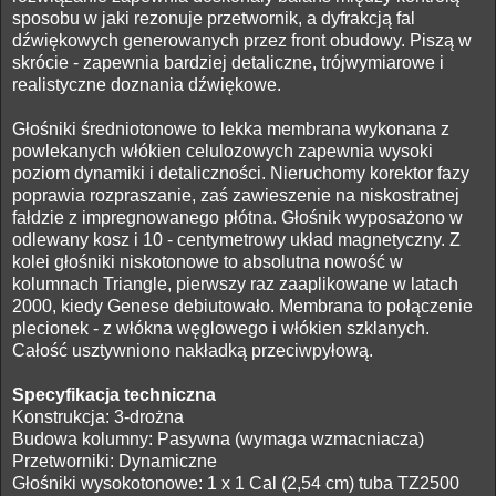
sposobu w jaki rezonuje przetwornik, a dyfrakcją fal
dźwiękowych generowanych przez front obudowy. Piszą w
skrócie - zapewnia bardziej detaliczne, trójwymiarowe i
realistyczne doznania dźwiękowe.
Głośniki średniotonowe to lekka membrana wykonana z
powlekanych włókien celulozowych zapewnia wysoki
poziom dynamiki i detaliczności. Nieruchomy korektor fazy
poprawia rozpraszanie, zaś zawieszenie na niskostratnej
fałdzie z impregnowanego płótna. Głośnik wyposażono w
odlewany kosz i 10 - centymetrowy układ magnetyczny. Z
kolei głośniki niskotonowe to absolutna nowość w
kolumnach Triangle, pierwszy raz zaaplikowane w latach
2000, kiedy Genese debiutowało. Membrana to połączenie
plecionek - z włókna węglowego i włókien szklanych.
Całość usztywniono nakładką przeciwpyłową.
Specyfikacja techniczna
Konstrukcja: 3-drożna
Budowa kolumny: Pasywna (wymaga wzmacniacza)
Przetworniki: Dynamiczne
Głośniki wysokotonowe: 1 x 1 Cal (2,54 cm) tuba TZ2500