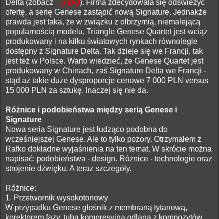
Delta (zobacz
TUTAJ
). Firma zdecydowała się odświeżyć
ofertę, a serię Genese zastąpić nową Signature. Jednakże
prawda jest taka, że w związku z olbrzymią, niemalejącą
popularnością modelu, Triangle Genese Quartet jest wciąż
produkowany i na kilku światowych rynkach równolegle
dostępny z Signature Delta. Tak dzieje się we Francji, tak
jest też w Polsce. Warto wiedzieć, że Genese Quartet jest
produkowany w Chinach, zaś Signature Delta we Francji -
stąd aż takie duże dysproporcje cenowe 7 000 PLN versus
15 000 PLN za sztukę. Inaczej się nie da.
Różnice i podobieństwa między serią Genese i
Signature
Nowa seria Signature jest łudząco podobna do
wcześniejszej Genese. Ale to tylko pozory. Otrzymałem z
Rafko dokładne wyjaśnienia na ten temat. W skrócie można
napisać: podobieństwa - design. Różnice - technologie oraz
strojenie dźwięku. A teraz szczegóły.
Różnice:
1. Przetwornik wysokotonowy
W przypadku Genese głośnik z membraną tytanową,
korektorem fazy, tubą kompresyjną odlaną z kompozytów