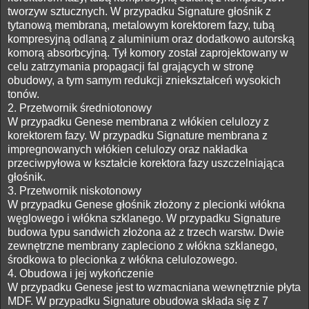
tworzyw sztucznych. W przypadku Signature głośnik z
tytanową membraną, metalowym korektorem fazy, tubą
kompresyjną odlaną z aluminium oraz dodatkowo autorską
komorą absorbcyjną. Tył komory został zaprojektowany w
celu zatrzymania propagacji fal grających w stronę
obudowy, a tym samym redukcji zniekształceń wysokich
tonów.
2. Przetwornik średniotonowy
W przypadku Genese membrana z włókien celulozy z
korektorem fazy. W przypadku Signature membrana z
impregnowanych włókien celulozy oraz nakładka
przeciwpyłowa w kształcie korektora fazy uszczelniająca
głośnik.
3. Przetwornik niskotonowy
W przypadku Genese głośnik złożony z plecionki włókna
węglowego i włókna szklanego. W przypadku Signature
budowa typu sandwich złożona aż z trzech warstw. Dwie
zewnętrzne membrany zapleciono z włókna szklanego,
środkowa to plecionka z włókna celulozowego.
4. Obudowa i jej wykończenie
W przypadku Genese jest to wzmacniana wewnętrznie płyta
MDF. W przypadku Signature obudowa składa się z 7