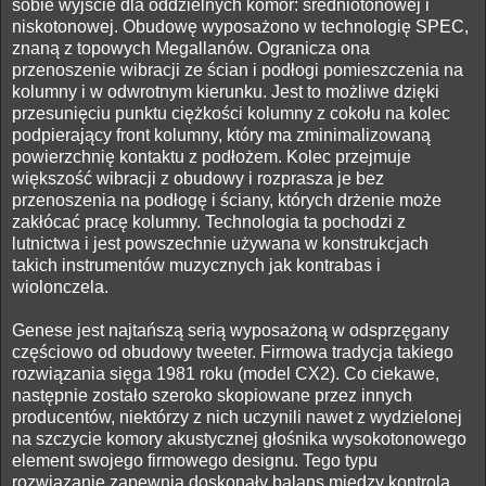
sobie wyjście dla oddzielnych komór: średniotonowej i
niskotonowej. Obudowę wyposażono w technologię SPEC,
znaną z topowych Megallanów. Ogranicza ona
przenoszenie wibracji ze ścian i podłogi pomieszczenia na
kolumny i w odwrotnym kierunku. Jest to możliwe dzięki
przesunięciu punktu ciężkości kolumny z cokołu na kolec
podpierający front kolumny, który ma zminimalizowaną
powierzchnię kontaktu z podłożem. Kolec przejmuje
większość wibracji z obudowy i rozprasza je bez
przenoszenia na podłogę i ściany, których drżenie może
zakłócać pracę kolumny. Technologia ta pochodzi z
lutnictwa i jest powszechnie używana w konstrukcjach
takich instrumentów muzycznych jak kontrabas i
wiolonczela.
Genese jest najtańszą serią wyposażoną w odsprzęgany
częściowo od obudowy tweeter. Firmowa tradycja takiego
rozwiązania sięga 1981 roku (model CX2). Co ciekawe,
następnie zostało szeroko skopiowane przez innych
producentów, niektórzy z nich uczynili nawet z wydzielonej
na szczycie komory akustycznej głośnika wysokotonowego
element swojego firmowego designu. Tego typu
rozwiązanie zapewnia doskonały balans między kontrolą