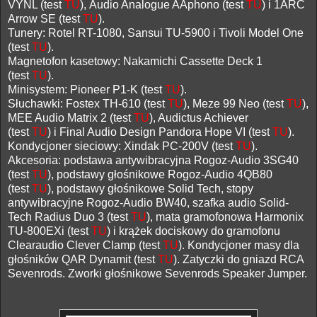
VYNL (test
TU
),
Audio Analogue AAphono
(test
TU
) i 1ARC
Arrow SE (test
TU
).
Tunery: Rotel RT-1080, Sansui TU-5900 i Tivoli Model One
(test
TU
).
Magnetofon kasetowy: Nakamichi Cassette Deck 1
(test
TU
).
Minisystem: Pioneer P1-K (test
TU
).
Słuchawki: Fostex TH-610 (test
TU
)
, Meze 99 Neo (test
TU
),
MEE Audio Matrix 2 (test
TU
), Audictus Achiever
(test
TU
)
i Final Audio Design Pandora Hope VI (test
TU
).
Kondycjoner sieciowy: Xindak PC-200V (test
TU
).
Akcesoria: podstawa antywibracyjna Rogoz-Audio 3SG40
(test
TU
), podstawy głośnikowe Rogoz-Audio 4QB80
(test
TU
), podstawy głośnikowe Solid Tech, stopy
antywibracyjne Rogoz-Audio BW40, szafka audio Solid-
Tech Radius Duo 3 (test
TU
), mata gramofonowa Harmonix
TU-800EXi (test
TU
) i krążek dociskowy do gramofonu
Clearaudio Clever Clamp (test
TU
). Kondycjoner masy dla
głośników QAR Dynamit (test
TU
).
Zatyczki do gniazd RCA
Sevenrods. Zworki głośnikowe Sevenrods Speaker Jumper.