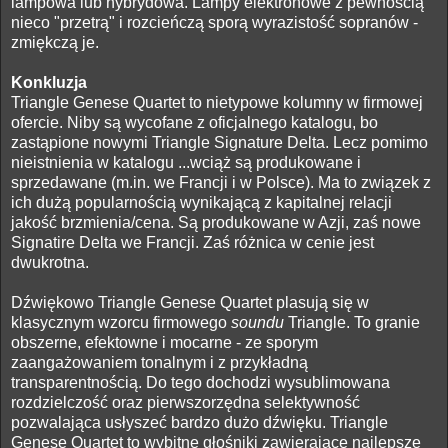
lampowa lub hybrydowa. Lampy elektronowe z pewnością
nieco "przetrą" i rozcieńczą sporą wyrazistość sopranów -
zmiękczą je.
Konkluzja
Triangle Genese Quartet to nietypowe kolumny w firmowej
ofercie. Niby są wycofane z oficjalnego katalogu, bo
zastąpione nowymi Triangle Signature Delta. Lecz pomimo
nieistnienia w katalogu ...wciąż są produkowane i
sprzedawane (m.in. we Francji i w Polsce). Ma to związek z
ich dużą popularnością wynikającą z kapitalnej relacji
jakość brzmienia/cena. Są produkowane w Azji, zaś nowe
Signatire Delta we Francji. Zaś różnica w cenie jest
dwukrotna.
Dźwiękowo Triangle Genese Quartet plasują się w
klasycznym wzorcu firmowego
soundu
Triangle. To granie
obszerne, efektowne i mocarne - ze sporym
zaangażowaniem tonalnym i z przykładną
transparentnością. Do tego dochodzi wysublimowana
rozdzielczość oraz pierwszorzędna selektywność
pozwalająca usłyszeć bardzo dużo dźwięku. Triangle
Genese Quartet to wybitne głośniki zawierające najlepsze