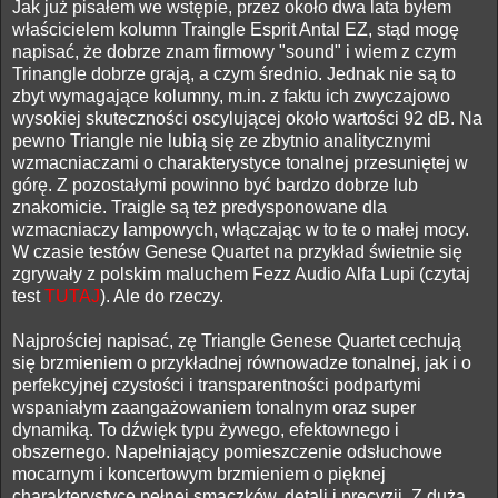
Jak już pisałem we wstępie, przez około dwa lata byłem
właścicielem kolumn Traingle Esprit Antal EZ, stąd mogę
napisać, że dobrze znam firmowy "sound" i wiem z czym
Trinangle dobrze grają, a czym średnio. Jednak nie są to
zbyt wymagające kolumny, m.in. z faktu ich zwyczajowo
wysokiej skuteczności oscylującej około wartości 92 dB. Na
pewno Triangle nie lubią się ze zbytnio analitycznymi
wzmacniaczami o charakterystyce tonalnej przesuniętej w
górę. Z pozostałymi powinno być bardzo dobrze lub
znakomicie. Traigle są też predysponowane dla
wzmacniaczy lampowych, włączając w to te o małej mocy.
W czasie testów Genese Quartet na przykład świetnie się
zgrywały z polskim maluchem Fezz Audio Alfa Lupi (czytaj
test
TUTAJ
). Ale do rzeczy.
Najprościej napisać, zę Triangle Genese Quartet cechują
się brzmieniem o przykładnej równowadze tonalnej, jak i o
perfekcyjnej czystości i transparentności podpartymi
wspaniałym zaangażowaniem tonalnym oraz super
dynamiką. To dźwięk typu żywego, efektownego i
obszernego. Napełniający pomieszczenie odsłuchowe
mocarnym i koncertowym brzmieniem o pięknej
charakterystyce pełnej smaczków, detali i precyzji. Z dużą